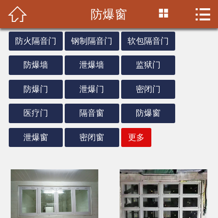



防爆窗
首页

公司简介
防火隔音门
钢制隔音门
软包隔音门
产品中心
防爆墙
泄爆墙
监狱门
施工案例
防爆门
泄爆门
密闭门
医疗门
隔音窗
防爆窗
视频中心
泄爆窗
密闭窗
更多
新闻中心
联系我们